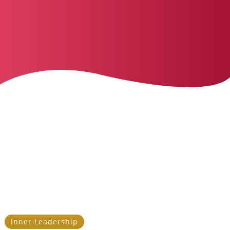
Julia's Lebensfreude-Blog
Meine ganz persönliche Sicht
auf das Leben.
HOME
>>
TAG: ACHTSAMKEIT & SELBSTFÜRSORGE
Inner Leadership