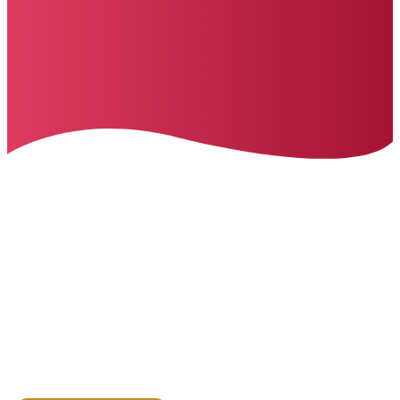
Julia's Lebensfreude-Blog
Meine ganz persönliche Sicht
auf das Leben.
TAG: COACHING-TYPEN
HOME
>>