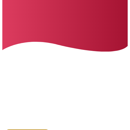
Julia's Lebensfreude-Blog
Meine ganz persönliche Sicht
auf das Leben.
TAG: GEFÜHLE ZEIGEN
HOME
>>